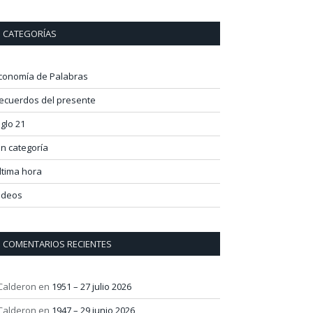
CATEGORÍAS
conomía de Palabras
ecuerdos del presente
iglo 21
in categoría
ltima hora
ideos
COMENTARIOS RECIENTES
 Calderon
en
1951 – 27 julio 2026
 Calderon
en
1947 – 29 junio 2026