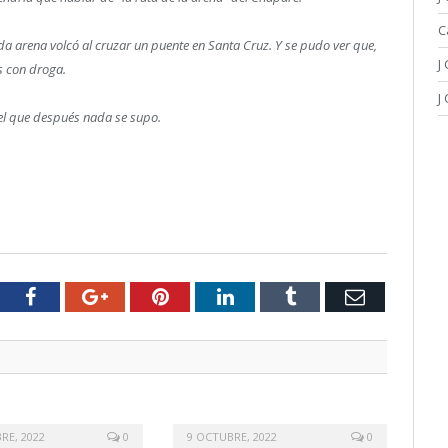
C
a arena volcó al cruzar un puente en Santa Cruz. Y se pudo ver que,
J
s con droga.
J
del que después nada se supo.
tter
Facebook
Google+
Pinterest
LinkedIn
Tumblr
Email
RE, 2022
0
9 OCTUBRE, 2022
0