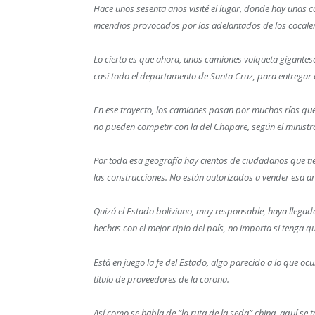
Hace unos sesenta años visité el lugar, donde hay unas 
incendios provocados por los adelantados de los cocaleros
Lo cierto es que ahora, unos camiones volqueta gigantes
casi todo el departamento de Santa Cruz, para entregar 
En ese trayecto, los camiones pasan por muchos ríos que
no pueden competir con la del Chapare, según el ministr
Por toda esa geografía hay cientos de ciudadanos que t
las construcciones. No están autorizados a vender esa ar
Quizá el Estado boliviano, muy responsable, haya llegado
hechas con el mejor ripio del país, no importa si tenga qu
Está en juego la fe del Estado, algo parecido a lo que o
título de proveedores de la corona.
Así como se habla de “la ruta de la seda” china, aquí se 