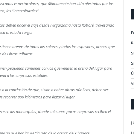
cascadas espectaculares, que últimamente han sido afectadas por los
, los “interculturales”.
cos deben hacer el viaje desde Ivirgarzama hasta Roboré, travesando
esa preciada carga.
E
R
 tienen arenas de todos los colores y todos los espesores, arenas que
S
o de Obras Públicas.
S
ienen pequeños camiones con los que venden la arena del lugar para
Ú
ena a las empresas estatales.
V
 a la conclusión de que, si van a haber obras públicas, deben ser
e recorrer 800 kilómetros para llegar al lugar.
curre en las monarquías, donde solo unas pocas empresas reciben el
J
J
tendría que hablar de “la ruta de la arena” del Chapare.