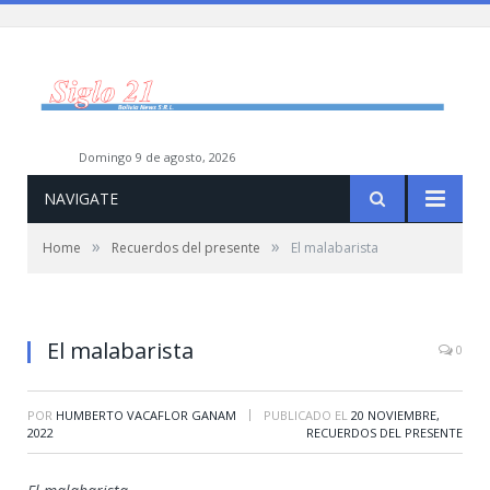
domingo 9 de agosto, 2026
NAVIGATE
»
»
Home
Recuerdos del presente
El malabarista
El malabarista
0
|
POR
HUMBERTO VACAFLOR GANAM
PUBLICADO EL
20 NOVIEMBRE,
2022
RECUERDOS DEL PRESENTE