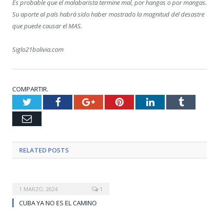
Es probable que el malabarista termine mal, por hangas o por mangas.
Su aporte al país habrá sido haber mostrado la magnitud del desastre
que puede causar el MAS.
Siglo21bolivia.com
COMPARTIR.
Twitter
Facebook
Google+
Pinterest
LinkedIn
Tumblr
Email
RELATED
POSTS
1 MARZO, 2024
1
CUBA YA NO ES EL CAMINO