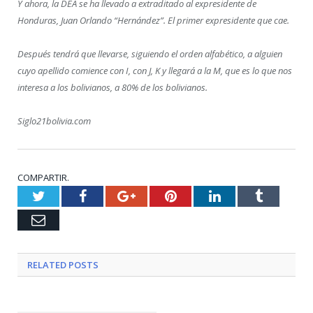
Y ahora, la DEA se ha llevado a extraditado al expresidente de
Honduras, Juan Orlando “Hernández”. El primer expresidente que cae.
Después tendrá que llevarse, siguiendo el orden alfabético, a alguien
cuyo apellido comience con I, con J, K y llegará a la M, que es lo que nos
interesa a los bolivianos, a 80% de los bolivianos.
Siglo21bolivia.com
COMPARTIR.
Twitter
Facebook
Google+
Pinterest
LinkedIn
Tumblr
Email
RELATED
POSTS