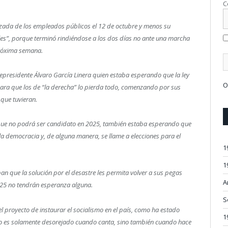
C
orzada de los empleados públicos el 12 de octubre y menos su
lles”, porque terminó rindiéndose a los dos días no ante una marcha
próxima semana.
icepresidente Álvaro García Linera quien estaba esperando que la ley
O
ara que los de “la derecha” lo pierda todo, comenzando por sus
 que tuvieran.
rque no podrá ser candidato en 2025, también estaba esperando que
 la democracia y, de alguna manera, se llame a elecciones para el
1
1
n que la solución por el desastre les permita volver a sus pegas
A
025 no tendrán esperanza alguna.
S
el proyecto de instaurar el socialismo en el país, como ha estado
1
 no es solamente desorejado cuando canta, sino también cuando hace