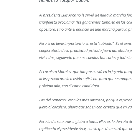
Humberto Vacaflor Ganam
Al presidente Luis Arce no le sirvió de nada la marcha f
triunfalista proclama: “les ganaremos también en las ca
opositora, sino ante el anuncio de una marcha para la 
Pero él no tiene importancia en esta “tabiada”. Es el exv
confiscatoria de la propiedad privada fuera aprobada p
viviendas, siguiendo por sus cuentas bancarias y todo lo
El cocalero Morales, que tampoco está en la jugada po
la ley provocara la tensión suficiente para que se rompa
próximo año, con él como candidato.
Los del “entorno” eran los más ansiosos, porque esperaba
junto al cocalero, ahora que saben con certeza que en 2
Pero la derrota que engloba a todos ellos es la derrota d
repitiendo el presidente Arce, con lo que demostró que