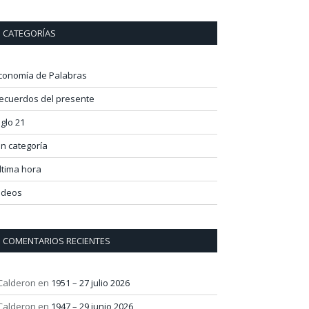
CATEGORÍAS
conomía de Palabras
ecuerdos del presente
iglo 21
in categoría
ltima hora
ideos
COMENTARIOS RECIENTES
 Calderon
en
1951 – 27 julio 2026
 Calderon
en
1947 – 29 junio 2026