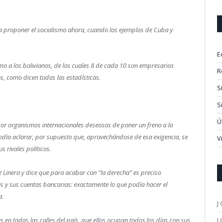
r a proponer el socialismo ahora, cuando los ejemplos de Cuba y
E
smo a los bolivianos, de los cuales 8 de cada 10 son empresarios
R
s, como dicen todas las estadísticas.
S
S
Ú
a por organismos internacionales deseosos de poner un freno a la
o podía aclarar, por supuesto que, aprovechándose de esa exigencia, se
V
 rivales políticos.
 Linera y dice que para acabar con “la derecha” es preciso
s y sus cuentas bancarias: exactamente lo que podía hacer el
a.
J
J
as en todas las calles del país, que ellos ocupan todos los días con sus