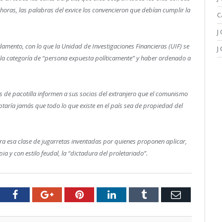
 horas, las palabras del exvice los convencieron que debían cumplir la
C
J
rlamento, con lo que la Unidad de Investigaciones Financieras (UIF) se
J
a categoría de “persona expuesta políticamente” y haber ordenado a
de pacotilla informen a sus socios del extranjero que el comunismo
taría jamás que todo lo que existe en el país sea de propiedad del
a esa clase de jugarretas inventadas por quienes proponen aplicar,
 y con estilo feudal, la “dictadura del proletariado”.
tter
Facebook
Google+
Pinterest
LinkedIn
Tumblr
Email