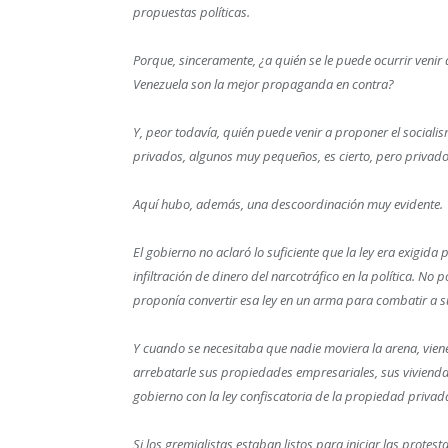
propuestas políticas.
Porque, sinceramente, ¿a quién se le puede ocurrir veni
Venezuela son la mejor propaganda en contra?
Y, peor todavía, quién puede venir a proponer el sociali
privados, algunos muy pequeños, es cierto, pero privado
Aquí hubo, además, una descoordinación muy evidente.
El gobierno no aclaró lo suficiente que la ley era exigid
infiltración de dinero del narcotráfico en la política. N
proponía convertir esa ley en un arma para combatir a sus
Y cuando se necesitaba que nadie moviera la arena, viene
arrebatarle sus propiedades empresariales, sus vivienda
gobierno con la ley confiscatoria de la propiedad privad
Si los gremialistas estaban listos para iniciar las protest