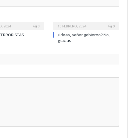
O, 2024
0
16 FEBRERO, 2024
0
TERRORISTAS
¿Ideas, señor gobierno? No,
gracias