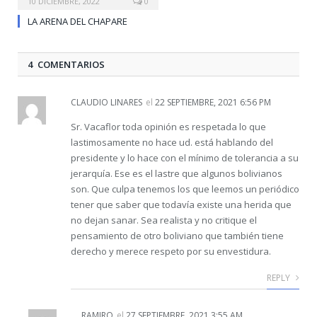
10 DICIEMBRE, 2022
0
LA ARENA DEL CHAPARE
4 COMENTARIOS
CLAUDIO LINARES
el
22 SEPTIEMBRE, 2021 6:56 PM
Sr. Vacaflor toda opinión es respetada lo que
lastimosamente no hace ud. está hablando del
presidente y lo hace con el mínimo de tolerancia a su
jerarquía. Ese es el lastre que algunos bolivianos
son. Que culpa tenemos los que leemos un periódico
tener que saber que todavía existe una herida que
no dejan sanar. Sea realista y no critique el
pensamiento de otro boliviano que también tiene
derecho y merece respeto por su envestidura.
REPLY
RAMIRO
el
27 SEPTIEMBRE, 2021 3:55 AM