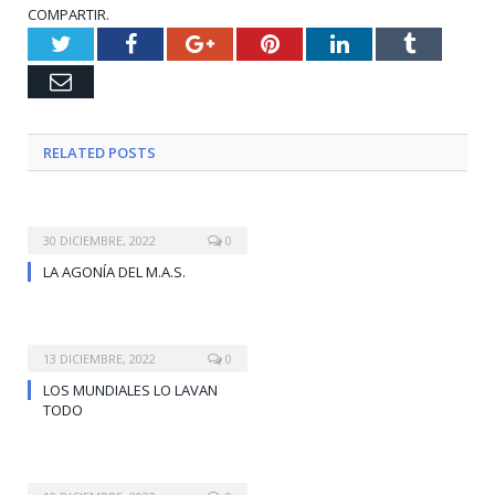
COMPARTIR.
Twitter
Facebook
Google+
Pinterest
LinkedIn
Tumblr
Email
RELATED
POSTS
30 DICIEMBRE, 2022
0
LA AGONÍA DEL M.A.S.
13 DICIEMBRE, 2022
0
LOS MUNDIALES LO LAVAN
TODO