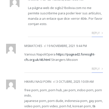
La página web de siglo21bolivia.com no me
permite suscribirme para poder leer sus artículos,
manda a un enlace que dice «error 404». Por favor
corrijan esto.
REPLY
MISMATCHES
el
19 NOVIEMBRE, 2021 9:44 PM
Various NapoliOpera
https://pagead2.foresight-
cfs.org.uk/46.html
Strangers Mission
REPLY
HIKARU NAGI PORN
el
3 OCTUBRE, 2025 10:09 AM
free porn, porn, porn hub, jav porn, indoo porn, porn
indo,
japanese porn, porn dude, indonesia porn, gay porn,
video porn, porn video, porn hd, korean porn, tһe