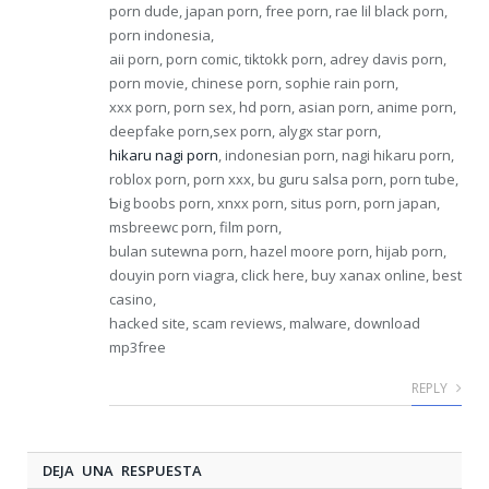
porn dude, japan porn, free porn, rae lil black porn,
porn indonesia,
aii porn, porn comic, tiktokk porn, adrey davis porn,
porn movie, chinese porn, sophie rain porn,
xxx porn, porn sex, hd porn, asian porn, anime porn,
deepfake porn,sex porn, alygx star porn,
hikaru nagi porn
, indonesian porn, nagi hikaru porn,
roblox porn, porn xxx, bu guru salsa porn, porn tube,
Ƅig boobs porn, xnxx porn, situs porn, porn japan,
msbreewc porn, film porn,
bulan sutewna porn, hazel moore porn, hijab porn,
douyin porn viagra, ϲlick here, buy xanax online, bеst
casino,
hacked site, scam reviews, malware, download
mp3free
REPLY
DEJA UNA RESPUESTA