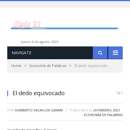
jueves 6 de agosto, 2026
NAVIGATE
»
»
Home
Economía de Palabras
El dedo equivocado
El dedo equivocado
0
|
POR
HUMBERTO VACAFLOR GANAM
PUBLICADO EL
24 FEBRERO, 2021
ECONOMÍA DE PALABRAS