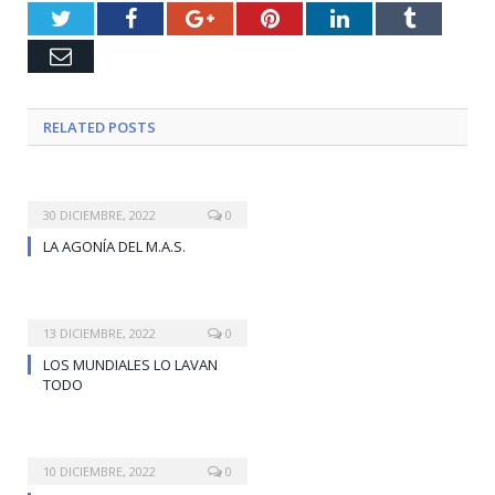
Twitter
Facebook
Google+
Pinterest
LinkedIn
Tumblr
Email
RELATED
POSTS
30 DICIEMBRE, 2022
0
LA AGONÍA DEL M.A.S.
13 DICIEMBRE, 2022
0
LOS MUNDIALES LO LAVAN
TODO
10 DICIEMBRE, 2022
0