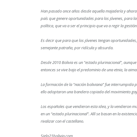
Han pasado once años desde aquella majadería y ahora un
país que genere oportunidades para los jóvenes, para las
política, que va a ser el principio que va a regir la gestió
Es decir que para que los jóvenes tengan oportunidades, h
semejante patraña, por ridícula y absurda.
Desde 2010 Bolivia es un “estado plurinacional”, aunque n
entonces se vive bajo el predominio de una etnia, la aimar
La formación de la “nación boliviana” fue interrumpida p
ello adoptaron una bandera copiada del movimiento gay
Los españoles que vendieron esta idea, y la vendieron mu
en un “estado plurinacional”. Allí se basan en la existenc
rivalizar con el castellano.
Siglo21bolivia.com