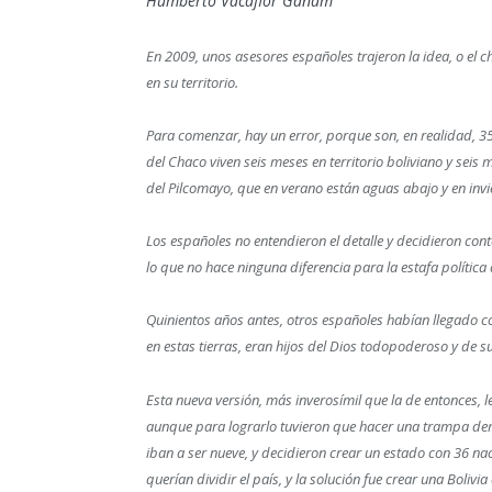
Humberto Vacaflor Ganam
En 2009, unos asesores españoles trajeron la idea, o el ch
en su territorio.
Para comenzar, hay un error, porque son, en realidad, 35 
del Chaco viven seis meses en territorio boliviano y seis
del Pilcomayo, que en verano están aguas abajo y en invi
Los españoles no entendieron el detalle y decidieron cont
lo que no hace ninguna diferencia para la estafa polític
Quinientos años antes, otros españoles habían llegado c
en estas tierras, eran hijos del Dios todopoderoso y de s
Esta nueva versión, más inverosímil que la de entonces, l
aunque para lograrlo tuvieron que hacer una trampa de
iban a ser nueve, y decidieron crear un estado con 36 n
querían dividir el país, y la solución fue crear una Bolivi