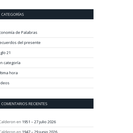
CATEGORÍAS
conomía de Palabras
ecuerdos del presente
iglo 21
in categoría
ltima hora
ideos
COMENTARIOS RECIENTES
 Calderon
en
1951 – 27 julio 2026
 Calderon
en
1947 – 29 junio 2026