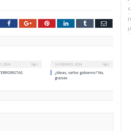
C
J
tter
Facebook
Google+
Pinterest
LinkedIn
Tumblr
Email
J
O, 2024
0
16 FEBRERO, 2024
0
TERRORISTAS
¿Ideas, señor gobierno? No,
gracias