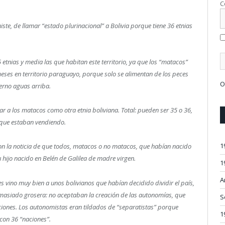
C
iste, de llamar “estado plurinacional” a Bolivia porque tiene 36 etnias
etnias y media las que habitan este territorio, ya que los “matacos”
 meses en territorio paraguayo, porque solo se alimentan de los peces
O
erno aguas arriba.
ar a los matacos como otra etnia boliviana. Total: pueden ser 35 o 36,
a que estaban vendiendo.
1
on la noticia de que todos, matacos o no matacos, que habían nacido
u hijo nacido en Belén de Galilea de madre virgen.
1
A
es vino muy bien a unos bolivianos que habían decidido dividir el país,
masiado grosera: no aceptaban la creación de las autonomías, que
S
aciones. Los autonomistas eran tildados de “separatistas” porque
1
a con 36 “naciones”.