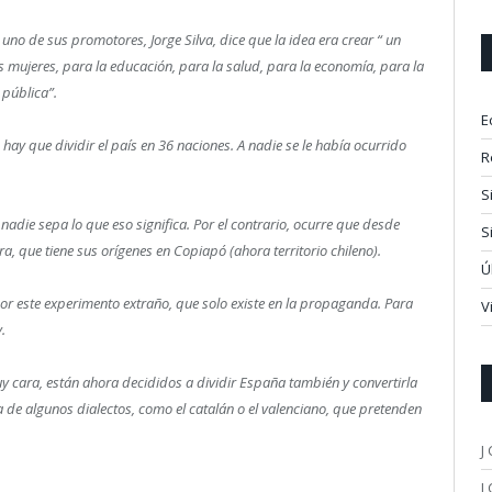
o de sus promotores, Jorge Silva, dice que la idea era crear “
un
 mujeres, para la educación, para la salud, para la economía, para la
n pública”.
E
ay que dividir el país en 36 naciones. A nadie se le había ocurrido
R
S
adie sepa lo que eso significa. Por el contrario, ocurre que desde
S
a, que tiene sus orígenes en Copiapó (ahora territorio chileno).
Ú
or este experimento extraño, que solo existe en la propaganda. Para
V
.
y cara, están ahora decididos a dividir España también y convertirla
ia de algunos dialectos, como el catalán o el valenciano, que pretenden
J
J