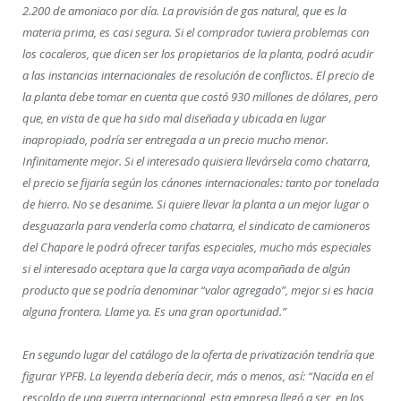
2.200 de amoniaco por día. La provisión de gas natural, que es la
materia prima, es casi segura. Si el comprador tuviera problemas con
los cocaleros, que dicen ser los propietarios de la planta, podrá acudir
a las instancias internacionales de resolución de conflictos. El precio de
la planta debe tomar en cuenta que costó 930 millones de dólares, pero
que, en vista de que ha sido mal diseñada y ubicada en lugar
inapropiado, podría ser entregada a un precio mucho menor.
Infinitamente mejor. Si el interesado quisiera llevársela como chatarra,
el precio se fijaría según los cánones internacionales: tanto por tonelada
de hierro. No se desanime. Si quiere llevar la planta a un mejor lugar o
desguazarla para venderla como chatarra, el sindicato de camioneros
del Chapare le podrá ofrecer tarifas especiales, mucho más especiales
si el interesado aceptara que la carga vaya acompañada de algún
producto que se podría denominar “valor agregado”, mejor si es hacia
alguna frontera. Llame ya. Es una gran oportunidad.”
En segundo lugar del catálogo de la oferta de privatización tendría que
figurar YPFB. La leyenda debería decir, más o menos, así: “Nacida en el
rescoldo de una guerra internacional, esta empresa llegó a ser, en los