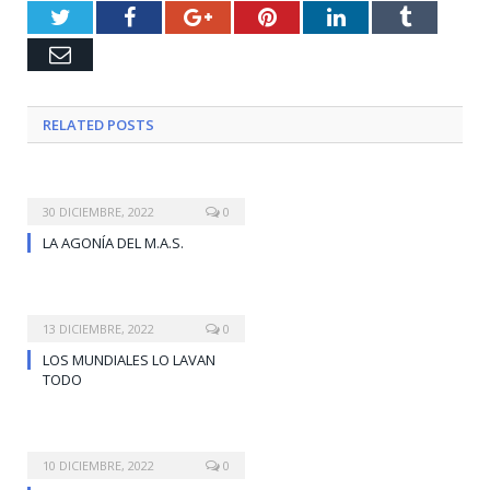
Twitter
Facebook
Google+
Pinterest
LinkedIn
Tumblr
Email
RELATED
POSTS
30 DICIEMBRE, 2022
0
LA AGONÍA DEL M.A.S.
13 DICIEMBRE, 2022
0
LOS MUNDIALES LO LAVAN
TODO
10 DICIEMBRE, 2022
0