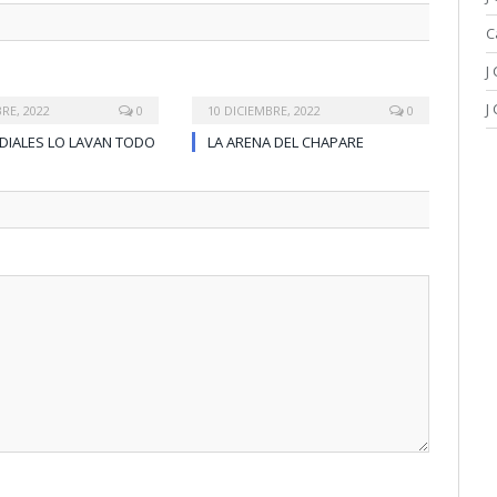
C
J
J
RE, 2022
0
10 DICIEMBRE, 2022
0
DIALES LO LAVAN TODO
LA ARENA DEL CHAPARE