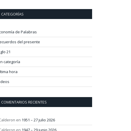
CATEGORÍAS
conomía de Palabras
ecuerdos del presente
iglo 21
in categoría
ltima hora
ideos
COMENTARIOS RECIENTES
 Calderon
en
1951 – 27 julio 2026
 Calderon
en
1947 – 29 junio 2026