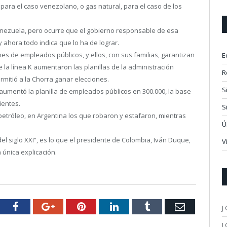
para el caso venezolano, o gas natural, para el caso de los
enezuela, pero ocurre que el gobierno responsable de esa
y ahora todo indica que lo ha de lograr.
nes de empleados públicos, y ellos, con sus familias, garantizan
E
e la línea K aumentaron las planillas de la administración
R
rmitió a la Chorra ganar elecciones.
S
y aumentó la planilla de empleados públicos en 300.000, la base
ientes.
S
etróleo, en Argentina los que robaron y estafaron, mientras
Ú
el siglo XXI”, es lo que el presidente de Colombia, Iván Duque,
V
 única explicación.
tter
Facebook
Google+
Pinterest
LinkedIn
Tumblr
Email
J
J