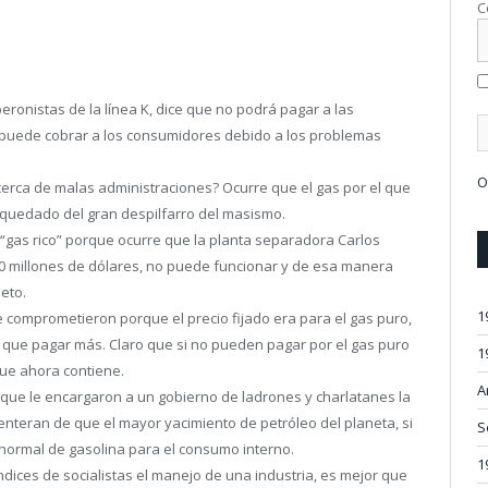
C
onistas de la línea K, dice que no podrá pagar a las
 puede cobrar a los consumidores debido a los problemas
O
acerca de malas administraciones? Ocurre que el gas por el que
 quedado del gran despilfarro del masismo.
n “gas rico” porque ocurre que la planta separadora Carlos
700 millones de dólares, no puede funcionar y de esa manera
leto.
1
 comprometieron porque el precio fijado era para el gas puro,
ían que pagar más. Claro que si no pueden pagar por el gas puro
1
que ahora contiene.
A
que le encargaron a un gobierno de ladrones y charlatanes la
enteran de que el mayor yacimiento de petróleo del planeta, si
S
normal de gasolina para el consumo interno.
1
ndices de socialistas el manejo de una industria, es mejor que