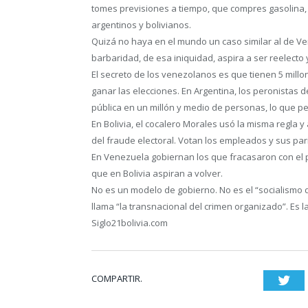
tomes previsiones a tiempo, que compres gasolina, 
argentinos y bolivianos.
Quizá no haya en el mundo un caso similar al de V
barbaridad, de esa iniquidad, aspira a ser reelecto 
El secreto de los venezolanos es que tienen 5 millo
ganar las elecciones. En Argentina, los peronistas d
pública en un millón y medio de personas, lo que pe
En Bolivia, el cocalero Morales usó la misma regla 
del fraude electoral. Votan los empleados y sus par
En Venezuela gobiernan los que fracasaron con el p
que en Bolivia aspiran a volver.
No es un modelo de gobierno. No es el “socialismo d
llama “la transnacional del crimen organizado”. Es la
Siglo21bolivia.com
COMPARTIR.
Twi