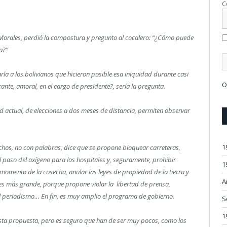
C
o Morales, perdió la compostura y pregunto al cocalero: “¿Cómo puede
a?”
la a los bolivianos que hicieron posible esa iniquidad durante casi
O
te, amoral, en el cargo de presidente?, sería la pregunta.
d actual, de elecciones a dos meses de distancia, permiten observar
1
chos, no con palabras, dice que se propone bloquear carreteras,
el paso del oxígeno para los hospitales y, seguramente, prohibir
1
l momento de la cosecha, anular las leyes de propiedad de la tierra y
A
s más grande, porque propone violar la libertad de prensa,
al periodismo… En fin, es muy amplio el programa de gobierno.
S
1
sta propuesta, pero es seguro que han de ser muy pocos, como los