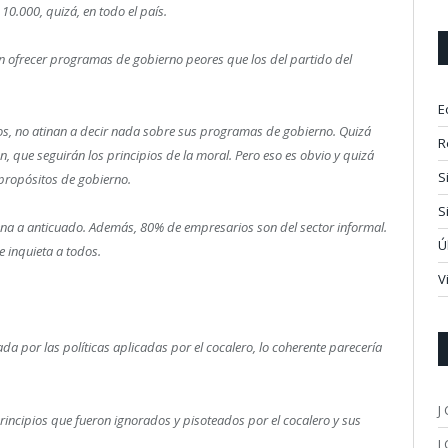
10.000, quizá, en todo el país.
n ofrecer programas de gobierno peores que los del partido del
E
cos, no atinan a decir nada sobre sus programas de gobierno. Quizá
R
ón, que seguirán los principios de la moral. Pero eso es obvio y quizá
S
propósitos de gobierno.
S
ena a anticuado. Además, 80% de empresarios son del sector informal.
Ú
e inquieta a todos.
V
da por las políticas aplicadas por el cocalero, lo coherente parecería
J
 principios que fueron ignorados y pisoteados por el cocalero y sus
J