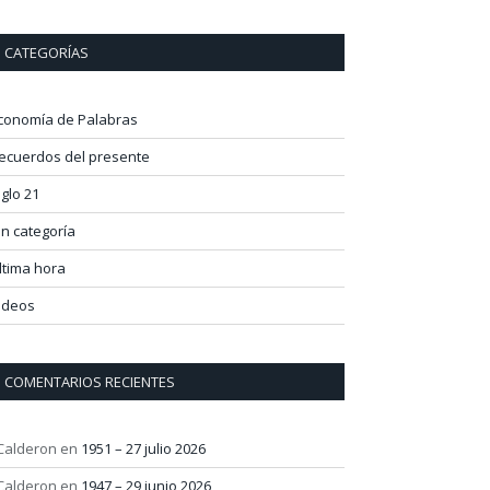
CATEGORÍAS
conomía de Palabras
ecuerdos del presente
iglo 21
in categoría
ltima hora
ideos
COMENTARIOS RECIENTES
 Calderon
en
1951 – 27 julio 2026
 Calderon
en
1947 – 29 junio 2026