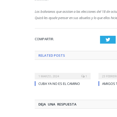
Los bolivianos que asistan a las elecciones del 18 de oct
Quizá les ayude pensar en sus abuelos y lo que ellos hici
COMPARTIR.
Twi
RELATED
POSTS
1 MARZO, 2024
1
23 FEBRER
CUBA YA NO ES EL CAMINO
AMIGOS 
DEJA UNA RESPUESTA