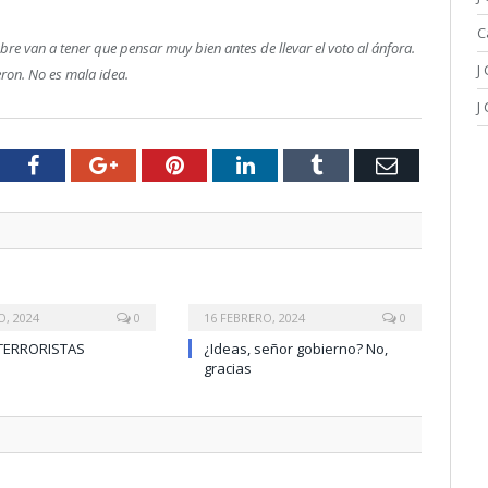
C
ubre van a tener que pensar muy bien antes de llevar el voto al ánfora.
J
eron. No es mala idea.
J
tter
Facebook
Google+
Pinterest
LinkedIn
Tumblr
Email
O, 2024
0
16 FEBRERO, 2024
0
TERRORISTAS
¿Ideas, señor gobierno? No,
gracias