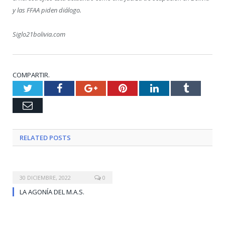
y las FFAA piden diálogo.
Siglo21bolivia.com
COMPARTIR.
Twitter
Facebook
Google+
Pinterest
LinkedIn
Tumblr
Email
RELATED
POSTS
30 DICIEMBRE, 2022
0
LA AGONÍA DEL M.A.S.