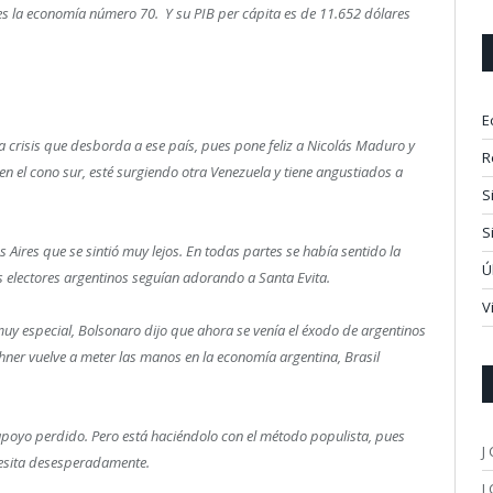
es la economía número 70. Y su PIB per cápita es de 11.652 dólares
E
a crisis que desborda a ese país, pues pone feliz a Nicolás Maduro y
R
n el cono sur, esté surgiendo otra Venezuela y tiene angustiados a
S
S
ires que se sintió muy lejos. En todas partes se había sentido la
Ú
s electores argentinos seguían adorando a Santa Evita.
V
muy especial, Bolsonaro dijo que ahora se venía el éxodo de argentinos
rchner vuelve a meter las manos en la economía argentina, Brasil
 apoyo perdido. Pero está haciéndolo con el método populista, pues
J
cesita desesperadamente.
J