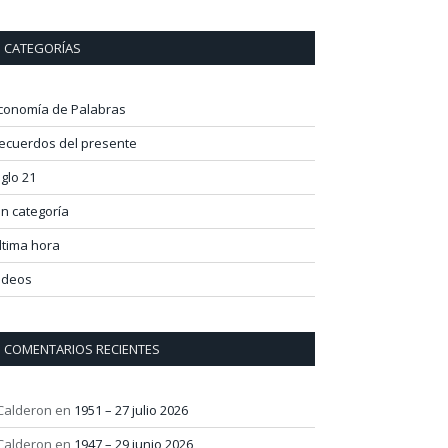
CATEGORÍAS
conomía de Palabras
ecuerdos del presente
iglo 21
in categoría
ltima hora
ideos
COMENTARIOS RECIENTES
 Calderon
en
1951 – 27 julio 2026
 Calderon
en
1947 – 29 junio 2026