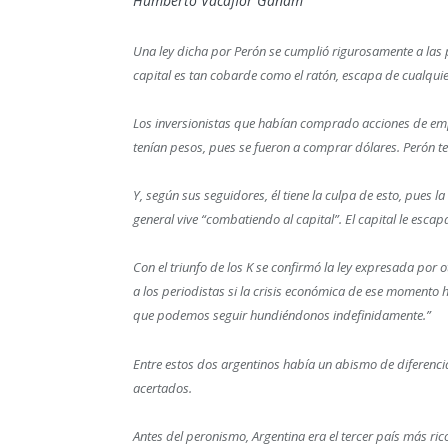
Humberto Vacaflor Ganam
Una ley dicha por Perón se cumplió rigurosamente a las p
capital es tan cobarde como el ratón, escapa de cualquie
Los inversionistas que habían comprado acciones de emp
tenían pesos, pues se fueron a comprar dólares. Perón te
Y, según sus seguidores, él tiene la culpa de esto, pues 
general vive “combatiendo al capital”. El capital le esca
Con el triunfo de los K se confirmó la ley expresada por 
a los periodistas si la crisis económica de ese momento 
que podemos seguir hundiéndonos indefinidamente.”
Entre estos dos argentinos había un abismo de diferenc
acertados.
Antes del peronismo, Argentina era el tercer país más ric