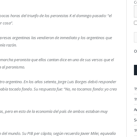
C
ocas horas del triunfo de los peronistas K el domingo pasado: “el
r cosa”.
resas argentinas las vendieron de inmediato y los argentinos que
nía razón.
O
la marcha peronista que ellos cantan dice en uno de sus versos que el
pa al peronismo.
otro argentino. En los años setenta, Jorge Luis Borges debió responder
1
había tocado fondo. Su respuesta fue: “No, no tocamos fondo: yo creo
1
A
ias, pero en esto de la economía del país de ambos estaban muy
S
1
o del mundo. Su PIB per cápita, según recuerda Javier Milei, equivalía