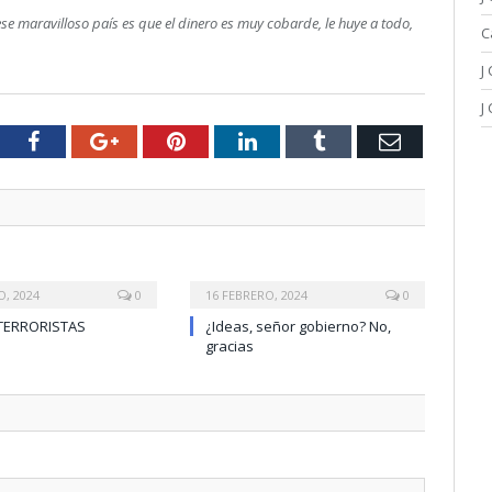
ese maravilloso país es que el dinero es muy cobarde, le huye a todo,
C
J
J
tter
Facebook
Google+
Pinterest
LinkedIn
Tumblr
Email
O, 2024
0
16 FEBRERO, 2024
0
TERRORISTAS
¿Ideas, señor gobierno? No,
gracias