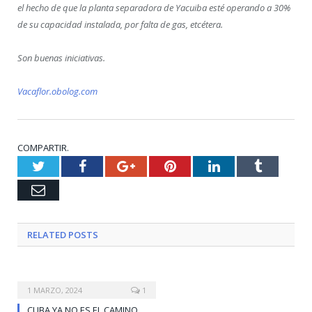
el hecho de que la planta separadora de Yacuiba esté operando a 30%
de su capacidad instalada, por falta de gas, etcétera.
Son buenas iniciativas.
Vacaflor.obolog.com
COMPARTIR.
Twitter
Facebook
Google+
Pinterest
LinkedIn
Tumblr
Email
RELATED
POSTS
1 MARZO, 2024
1
CUBA YA NO ES EL CAMINO