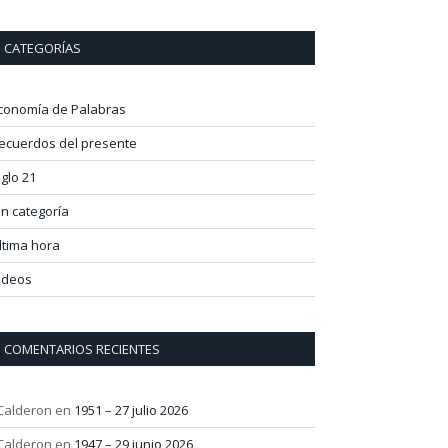
CATEGORÍAS
conomía de Palabras
ecuerdos del presente
iglo 21
in categoría
ltima hora
ideos
COMENTARIOS RECIENTES
 Calderon
en
1951 – 27 julio 2026
 Calderon
en
1947 – 29 junio 2026