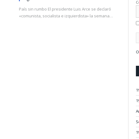
C
s
País sin rumbo El presidente Luis Arce se declaró
«comunista, socialista e izquierdista» la semana…
O
1
1
A
S
1