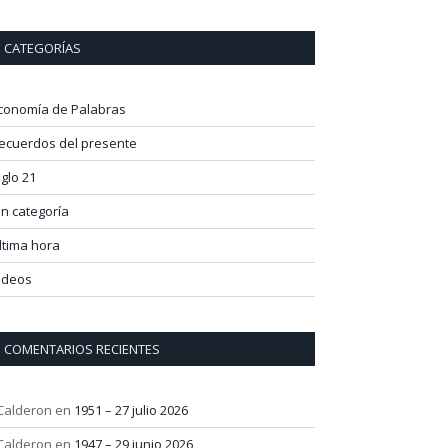
CATEGORÍAS
conomía de Palabras
ecuerdos del presente
iglo 21
in categoría
ltima hora
ideos
COMENTARIOS RECIENTES
 Calderon
en
1951 – 27 julio 2026
 Calderon
en
1947 – 29 junio 2026