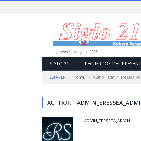
jueves 6 de agosto, 2026
SIGLO 21
RECUERDOS DEL PRESEN
»
ESTÁS EN:
Home
Author: admin_eressea_a
AUTHOR
ADMIN_ERESSEA_ADM
ADMIN_ERESSEA_ADMIN