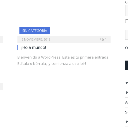
C
SIN CATEGORÍA
6 NOVIEMBRE, 2018
1
¡Hola mundo!
O
Bienvenido a WordPress. Esta es tu primera entrada.
Edítala o bórrala, ¡y comienza a escribir!
1
1
A
S
1