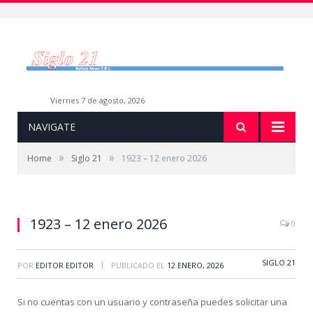
viernes 7 de agosto, 2026
NAVIGATE
»
»
Home
Siglo 21
1923 – 12 enero 2026
1923 – 12 enero 2026
0
SIGLO 21
|
POR
EDITOR EDITOR
PUBLICADO EL
12 ENERO, 2026
Si no cuentas con un usuario y contraseña puedes solicitar una