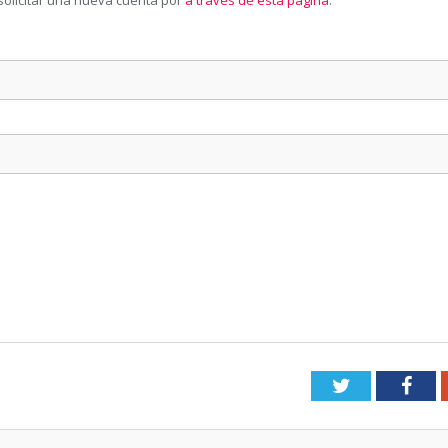
solicitar una nueva cuenta por
a través de esta página
.
Twitter
Fac