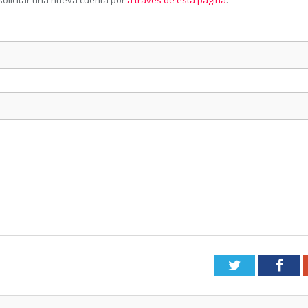
solicitar una nueva cuenta por
a través de esta página
.
Twitter
Fac