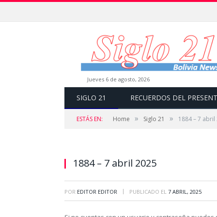
jueves 6 de agosto, 2026
SIGLO 21
RECUERDOS DEL PRESEN
»
»
ESTÁS EN:
Home
Siglo 21
1884 – 7 abril
1884 – 7 abril 2025
|
POR
EDITOR EDITOR
PUBLICADO EL
7 ABRIL, 2025