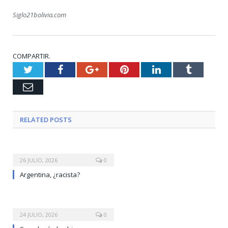
Siglo21bolivia.com
COMPARTIR.
Twitter
Facebook
Google+
Pinterest
LinkedIn
Tumblr
Email
RELATED
POSTS
26 JULIO, 2026
0
Argentina, ¿racista?
24 JULIO, 2026
0