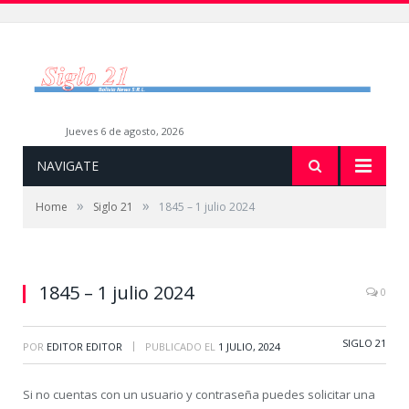
jueves 6 de agosto, 2026
NAVIGATE
»
»
Home
Siglo 21
1845 – 1 julio 2024
1845 – 1 julio 2024
0
SIGLO 21
|
POR
EDITOR EDITOR
PUBLICADO EL
1 JULIO, 2024
Si no cuentas con un usuario y contraseña puedes solicitar una