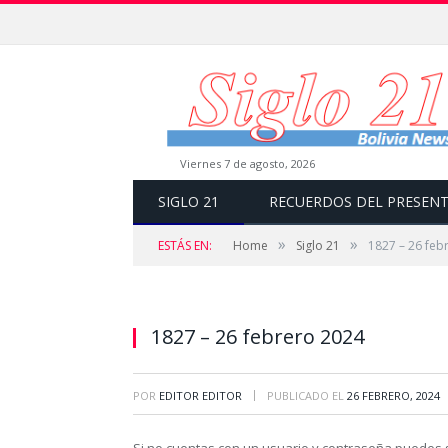
viernes 7 de agosto, 2026
SIGLO 21
RECUERDOS DEL PRESEN
»
»
ESTÁS EN:
Home
Siglo 21
1827 – 26 feb
1827 – 26 febrero 2024
|
POR
EDITOR EDITOR
PUBLICADO EL
26 FEBRERO, 2024