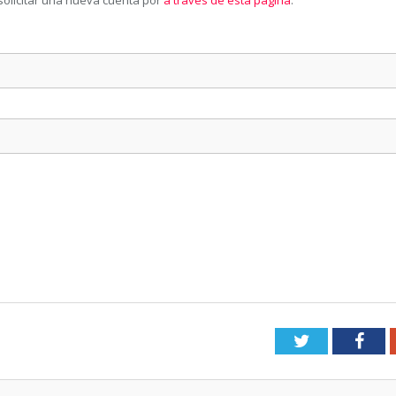
solicitar una nueva cuenta por
a través de esta página
.
Twitter
Fac