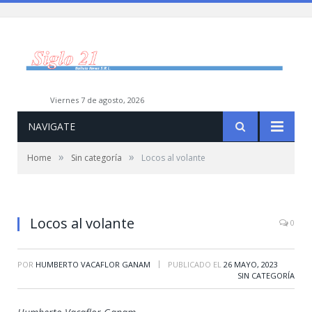
viernes 7 de agosto, 2026
NAVIGATE
»
»
Home
Sin categoría
Locos al volante
Locos al volante
0
|
POR
HUMBERTO VACAFLOR GANAM
PUBLICADO EL
26 MAYO, 2023
SIN CATEGORÍA