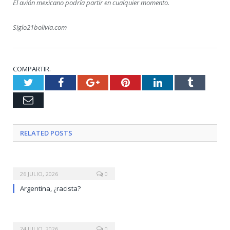
El avión mexicano podría partir en cualquier momento.
Siglo21bolivia.com
COMPARTIR.
Twitter
Facebook
Google+
Pinterest
LinkedIn
Tumblr
Email
RELATED
POSTS
26 JULIO, 2026
0
Argentina, ¿racista?
24 JULIO, 2026
0