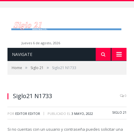
jueves 6 de agosto, 2026
NAVIGATE
»
»
Home
Siglo 21
Siglo21 N1733
Siglo21 N1733
0
SIGLO 21
|
POR
EDITOR EDITOR
PUBLICADO EL
3 MAYO, 2022
Si no cuentas con un usuario y contraseña puedes solicitar una