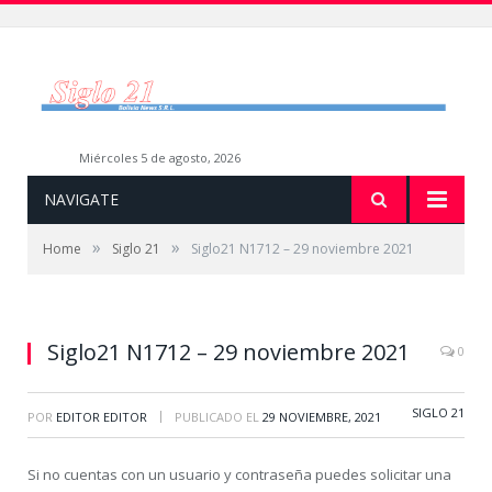
miércoles 5 de agosto, 2026
NAVIGATE
»
»
Home
Siglo 21
Siglo21 N1712 – 29 noviembre 2021
Siglo21 N1712 – 29 noviembre 2021
0
SIGLO 21
|
POR
EDITOR EDITOR
PUBLICADO EL
29 NOVIEMBRE, 2021
Si no cuentas con un usuario y contraseña puedes solicitar una