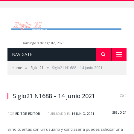
domingo 9 de agosto, 2026
NAVIGATE
»
»
Home
Siglo 21
Siglo21 N1688 – 14 junio 2021
Siglo21 N1688 – 14 junio 2021
0
SIGLO 21
|
POR
EDITOR EDITOR
PUBLICADO EL
14 JUNIO, 2021
Si no cuentas con un usuario y contraseña puedes solicitar una