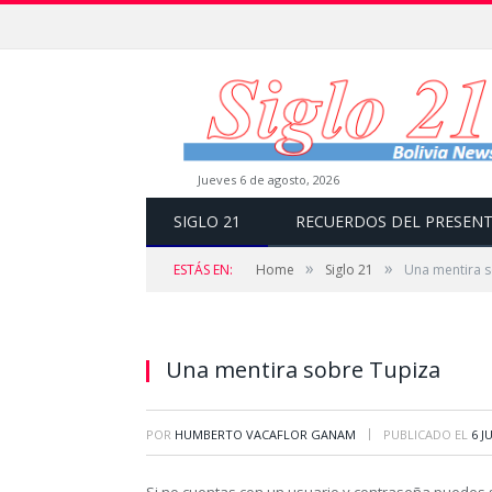
jueves 6 de agosto, 2026
SIGLO 21
RECUERDOS DEL PRESEN
»
»
ESTÁS EN:
Home
Siglo 21
Una mentira 
Una mentira sobre Tupiza
|
POR
HUMBERTO VACAFLOR GANAM
PUBLICADO EL
6 J