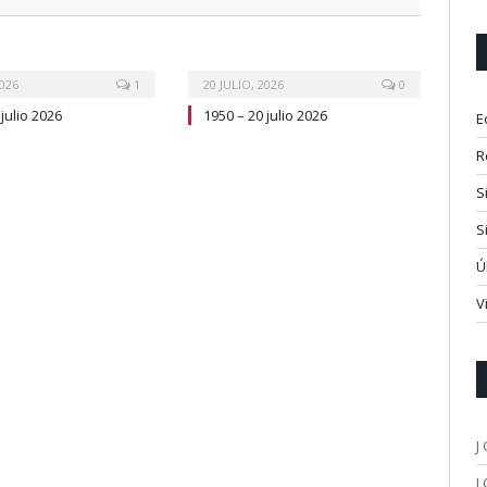
2026
1
20 JULIO, 2026
0
julio 2026
1950 – 20 julio 2026
E
R
S
S
Ú
V
J
J