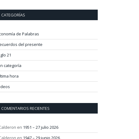
CATEGORÍAS
conomía de Palabras
ecuerdos del presente
iglo 21
in categoría
ltima hora
ideos
COMENTARIOS RECIENTES
 Calderon
en
1951 – 27 julio 2026
 Calderon
en
1947 – 29 junio 2026