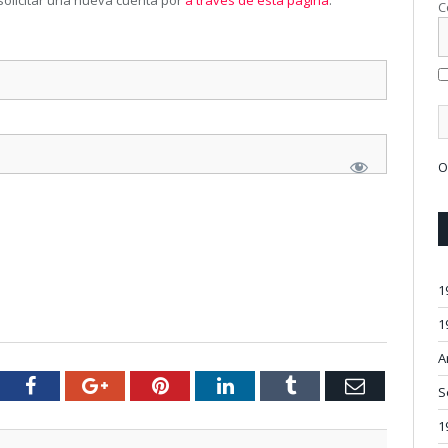
solicitar una nueva cuenta por
a través de esta página
.
C
O
1
1
A
tter
Facebook
Google+
Pinterest
LinkedIn
Tumblr
Email
S
1