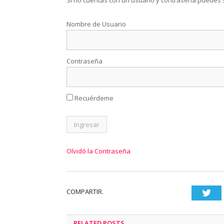
Si no cuentas con un usuario y contraseña puedes 
Nombre de Usuario
Contraseña
Recuérdeme
Olvidó la Contraseña
COMPARTIR.
Twi
RELATED
POSTS