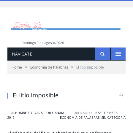
domingo 9 de agosto, 2026
NAVIGATE
»
»
Home
Economía de Palabras
El litio imposible
El litio imposible
0
|
POR
HUMBERTO VACAFLOR GANAM
PUBLICADO EL
6 SEPTIEMBRE,
2019
ECONOMÍA DE PALABRAS
,
SIN CATEGORÍA