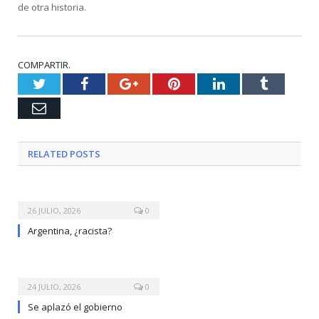
de otra historia.
COMPARTIR.
Twitter
Facebook
Google+
Pinterest
LinkedIn
Tumblr
Email
RELATED
POSTS
26 JULIO, 2026
0
Argentina, ¿racista?
24 JULIO, 2026
0
Se aplazó el gobierno