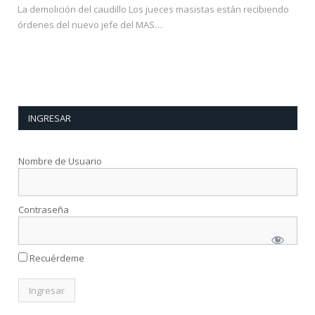
La demolición del caudillo Los jueces masistas están recibiendo
órdenes del nuevo jefe del MAS…
INGRESAR
Nombre de Usuario
Contraseña
Recuérdeme