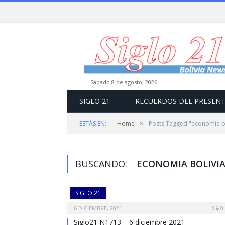
sábado 8 de agosto, 2026
SIGLO 21
RECUERDOS DEL PRESEN
»
ESTÁS EN:
Home
Posts Tagged "economia bo
BUSCANDO:
ECONOMIA BOLIVI
SIGLO 21
6 DICIEMBRE, 2021
0
Siglo21 N1713 – 6 diciembre 2021