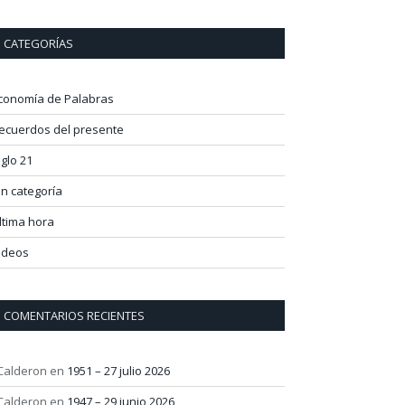
CATEGORÍAS
conomía de Palabras
ecuerdos del presente
iglo 21
in categoría
ltima hora
ideos
COMENTARIOS RECIENTES
 Calderon
en
1951 – 27 julio 2026
 Calderon
en
1947 – 29 junio 2026