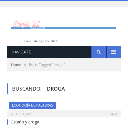
jueves 6 de agosto, 2026
NAVIGATE
»
Home
Posts Tagged "droga"
BUSCANDO:
DROGA
ECONOMÍA DE PALABRAS
6 ENERO, 2021
0
Estaño y droga