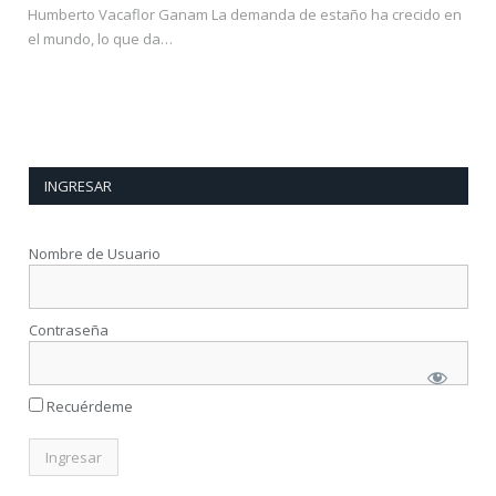
Humberto Vacaflor Ganam La demanda de estaño ha crecido en
el mundo, lo que da…
INGRESAR
Nombre de Usuario
Contraseña
Recuérdeme